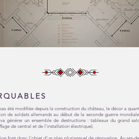
RQUABLES
 pas été modifiée depuis la construction du château, le décor a quant 
llation de soldats allemands au début de la seconde guerre mondia
 va générer un ensemble de destructions : tableaux du grand salon 
age de central et de l'installation électrique).
tion font donc l'objet d'un plan pluriannuel de rénovation. Au rez-de