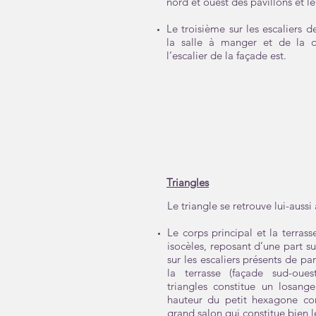
nord et ouest des pavillons et l
Le troisième sur les escaliers d
la salle à manger et de la 
l’escalier de la façade est.
Triangles
Le triangle se retrouve lui-aussi 
Le corps principal et la terrass
isocèles, reposant d’une part su
sur les escaliers présents de par
la terrasse (façade sud-oues
triangles constitue un losange
hauteur du petit hexagone con
grand salon qui constitue bien 